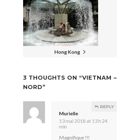
Hong Kong
3 THOUGHTS ON “
VIETNAM –
NORD
”
REPLY
Murielle
13 mai 2018 at 13 h 24
min
Magnifique !!!