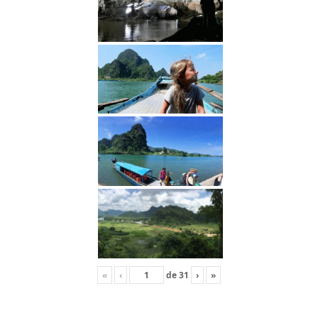
«
‹
de
31
›
»