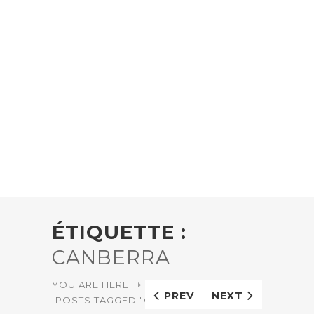
ÉTIQUETTE :
CANBERRA
YOU ARE HERE:
HOME
PREV
NEXT
POSTS TAGGED "CANBERRA"