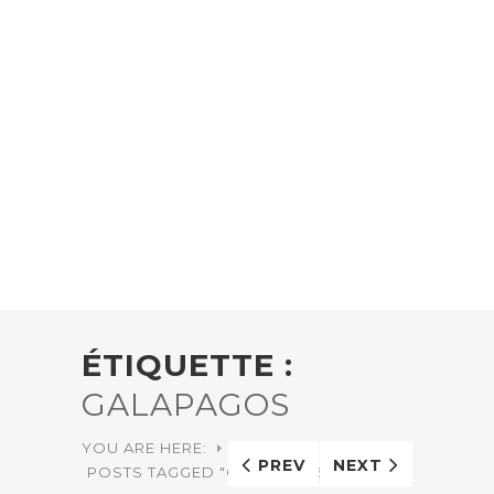
ÉTIQUETTE :
GALAPAGOS
YOU ARE HERE:
HOME
PREV
NEXT
POSTS TAGGED "GALAPAGOS"